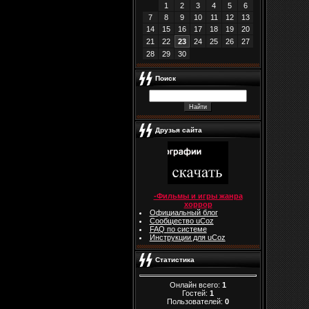
1
2
3
4
5
6
7
8
9
10
11
12
13
14
15
16
17
18
19
20
21
22
23
24
25
26
27
28
29
30
Поиск
Друзья сайта
-Фильмы и игры жанра
хоррор
Официальный блог
Сообщество uCoz
FAQ по системе
Инструкции для uCoz
Статистика
Онлайн всего:
1
Гостей:
1
Пользователей:
0