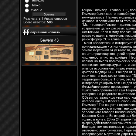
Неплохо
Плохо
Генрих Гиммлер - главарь СС, правая рука фюрера. Он стал самым сильным человеком после Гитлера и в вопросах жизни, и в вопросах смерти. Генрих Гиммлер был известен своей пунктуальностью и имел одно хобби - всегда быть безупречным чиновником и примерным главой семьи. И это емуудавалось. На него молилась дочь, с послушанием смотрела жена. Генрих Гиммлер решает, когда его семья будет праздновать Рождество - 17 или 21 декабря, в зависимости от того, когда он приедет домой. И это никого не огорчает. Он может быть спокоен - дома его "поймут" и не скажут ни слова упрека. "Мы, - говорил Гитлер, - должны развить технику обезлюживания. Если вы спросите меня, что я понимаю под обезлюживанием, я скажу, что имею в виду устранение целых расовых единиц. И это - то, что я намерен осуществить, это, грубо говоря, моя задача. Природа жестока, поэтому и мы можем быть жестокими. Если я могу послать цвет германской нации в пекло войны без малейшего сожаления о пролитии ценной германской крови, то, конечно, я имею право устранить миллионы низшей расы, которые размножаются, как черви". Четко следуя указаниям и воли своего фюрера Генрих Гиммлер, как рейхсфюрер СС и глава германской полиции, делал все для осуществления этихцелей. "То, что может произойти с русским или чехом, - заявляет Гиммлер, - меня абсолютно не интересует. Будут ли они живы или умрут с голоду, как скоты, - для меня это имеет значение только в том смысле, что лица, принадлежащие к этим национальностям, будут нам нужны в качестве рабов. Если десять тысяч русских женщин, которые роют нам траншеи, упадут на землю мертвыми от усталости, мне это безразлично, важно, чтобы нужные нам траншеи были вырыты". Гиммлер отдает доктору Зигмунду Рашеру приказ начать производство целой серии жестоких экспериментов над заключенными тюрем и лагерей. Эти эксперименты предусматривали увеличение численности чистых арийцев. Несколько позже к главнокомандующему гитлеровского СС приходит "гениальная мысль". Он решает использовать несколько тысяч политических заключенных в качестве подопытных кроликов для выяснения возможности выживания в условиях разреженного воздуха и при низких температурах - эти эксперименты были нужны для фашистских летчиков. Гиммлер докладывал: "Я лично займусь вопросом поставки
Ужасно
Результаты
|
Архив опросов
Всего ответов:
586
случайная новость
Gewehr 43