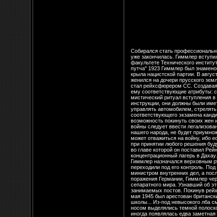
Собирался стать профессиональным офицером, но после окончания военного училища на фронт не попал, поскольку к этому времени 1-я мировая война уже закончилась. Гиммлер вступил в одно из многочисленных подразделений "Добровольческого корпуса". Затем учился на сельскохозяйственном факультете Технического института в Мюнхене, где сблизился с националистически настроенными ветеранами 1-й мировой войны. Во время "Пивного путча" 1923 Гиммлер был знаменосцем, нес т. н. "боевое знамя рейха". Одно время он являлся секретарем Грегора Штрассера - лидера социалистического крыла нацистской партии. В августе 1925 Гиммлер вступил в восстановленную Гитлером НСДАП и был назначен гауляйтером Баварии. В 1928 Гиммлер женился на дочери прусского землевладельца Маргарет Боден, которая была старше его на семь лет. 6 января 1929 по распоряжению Гитлера Гиммлер стал рейхсфюрером СС. Создавая свой "черный орден", Гиммлер стремился сделать его продолжателем средневековых традиций рыцарства и придать ему соответствующие атрибуты: серебряные перстни с изображением черепа, почетные мечи, руническую символику и т. д. Им был разработан мистический ритуал вступления в СС, присвоения очередных званий и даже рекомендация членам СС жениться на "образцовых женах". Согласно инструкции, они должны были иметь нордические черты лица, хорошо знать историю, владеть иностранными языками, уметь ездить на лошади, плавать, управлять автомобилем, стрелять из пистолета. Кроме того, они обязаны были образцово вести домашнее хозяйство и уметь готовить. После соответствующего экзамена кандидатка в жены члена СС получала диплом. Гиммлер считал, что руководящие кадры НСДАП и СС должны иметь возможность покинуть своих жен и выбрать новых в соответствии с упомянутым эталоном. Как Гитлер, так и Гиммлер были единодушны в том, что после войны следует ввести легализованное двоеженство для стимулирования рождаемости. Гиммлер говорил: "Если та хорошая кровь, которая лежит в основе нашего народа, не будет приумножаться, то мы не сможем установить господство над миром... Народ, который имеет в среднем по четыре сына в семье, может отважиться на войну, ибо если двое погибнут, то оставшиеся двое продолжат свой род. Руководители же, которые имеют одного или дву