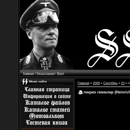
Главная
|
Регистрация
|
Вход
Меню сайта
Главная
»
2009
»
Сентябрь
»
23
» г
генрих гиммлер (Heinric