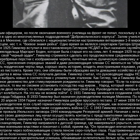
х сыновей, при принятии любого решения будут колебаться. На это мы не можем пойти". С 1931 Гиммлер занимался созданием собственной секретной службы - СД, во главе которой он поставил Рейнхарда Гейдриха. В 1933 Гиммлер был назначен руководителем полиции Мюнхена. По приказу Гитлера он создал первый концентрационный лагерь в Дахау. 20 апреля 1934 Геринг назначил Гиммлера шефом прусского гестапо. 17 июня 1936 Гитлер подписал декрет, которым Гиммлер назначался верховным руководителем всех служб германской полиции. Все службы полиции, как военизированные, так и гражданские, переходили под его контроль. Под руководством Гиммлера также создавались войска СС. С 1943 Гиммлер становится вместо Фрика имперским министром внутренних дел, а после провала Июльского заговора 1944 командующим Резервной армией. Начиная с лета 1943, ввиду очевидного скорого поражения Германии, Гиммлер через своих доверенных лиц начал осуществлять контакты с представителями западных спецслужб с целью заключения сепаратного мира. Узнавший об этом Гитлер, накануне краха Третьего рейха, исключил Гиммлера из НСДАП как изменника и лишил его всех чинов и занимаемых постов. Покинув рейхсканцелярию, Гиммлер направился к датской границе, где намеревался укрыться, затерявшись в толпе беженцев, но 21 мая 1945 был арестован британскими военными властями и покончил с собой, приняв яд. "Он производил впечатление интеллигентного учителя начальной школы... Из-под невысокого лба смотрели через поблескивающие стекла пенсне серо-голубые глаза. Подстриженные усы под прямым, правильной формы носом выделялись темной полоской на болезненно бледном лице. Губы бескровные и очень тонкие... Кожа на шее дряблая и вся в морщинах. В уголках рта иногда появлялась едва заметная ироничная и презрительная усмешка, обнажавшая ослепительно белые зубы, которая оживляла на минуту неподвижное лицо. Руки тонкие, белые, почти девичьи, с четко просматривающимися голубыми жилками". -------------------------------------------------------------------------------- Гиммлер (Himmier) Генрих (7.10.1900, Мюнхен-26.5.1945, близ Люнебурга), руководитель карательного аппарата Германии, рейхсфюрер СС, рейхслейтер (1934). Сын директора гимназии в Ландсхуте, воспитателя принца Баварского Генриха. 2.1.1918 добровольцем вступил в 17-й баварский пехотный полк, был направлен в унтер-офицерскую школу, а после ее окончания в чине фанен-юнкера был 18.12.1918 демобилизован, так и не приняв участия в боях. После войны состоял членом многих националистических организаций и подразделений Добровольческого корпуса. В 1920 арестован по подозрению в убийстве сожительницы проститутки Фриды Вагнер, но на суде 8.9.1920 оправдан за недостатком улик. Во время учебы познакомился с Э. Ремом и вступил в СА. В авг. 1922 окончил сельскохозяйственный факультет. Мюнхенского политехнического института, экономист-аграрник, некоторое время работал на заводе искусственных удобрений. С окт. 1923 член 'Рехскригсфане' -возглавляемой Ремом националистической организации. Участник 'Пивного путча' 1923, во время которого нес флаг СА. После запрещения НСДАП, в 1924 вступил в возглавляемый Г. Штрассером национал-социалистический союз. Когда запрет с НСДАП, был снят Гиммлер получил партбилет ? 14 303. В 1926 женился на дочери помещика, хозяйки небольшой клиники. После продажи клиники супруги приобрели хутор в Вальдтрудеринге (близ Мюнхена), где занимались разведением кур, но вскоре разорились. Привлечен Штрассером к работе в его штабе, одно время был его секретарем. Принял активное участие в избирательной кампании 1924 в Нижней Баварии: выборы закончились большим успехом Штрассера, который провел в Рейхстаг 32 депутата. 12.3.1925 его старый друг X. Вессель познакомил Гиммлера с А. Гитлером в Мюнхене. В авг. 1925 вступил в воссозданную НСДАП и вскоре стал заместителем гаулейтера Нижней Баварии. 7.4.1927 вступил в СС (билет ? 168) и был назначен заместителем рейхсфюрера СС Э. Хайдена. С 6.1.1929 рейхсфюрер СС - охранных отрядов в составе СА. В этот момент под его началом находилось только 280 человек. Под руководством Гиммлера начался быстрый рост СС - к июню 1932 число членов достигло 30 тыс. чел., а после прихода НСДАП к власти - 52 тыс. (на май 1933). В февр. 1931 принял активное участие в ликвидации мятежа одного из руководителей СА В. Штеннеса. За достигнутые успехи Гитлер присвоил СС почетный девиз 'Твоя честь - верность'. В авг. 1932 Гиммлер преобразовал т.н. отдел 'I-С' в службу безопасности (СД), осуществлявшую контроль и слежку за настроениями внутри партии и общества. Во главе отдела был поставлен Р. Гейдрих. Гиммлер преобразовал структуру СС. В соответствии с распоряжением Гиммлера СС должны были стать орудием укрепления НСДАП, подчинения всех звеньев партии фюреру. Противостояние СС и СА усиливалось и 29.8.1930 вылилось в открытые столкновения. В 1933 назначен начальником полиции Мюнхена, а затем постепенно ему была подчинена полиция всех земель Германии. 20.4.1934 Гиммлер был назначен Г. Герингом шефом тайной государственной полиции Пруссии (гестапо), которую превратил в мощный карательный аппарат. Один из главных организаторов уничтожения высшего руководства СА во время 'Ночи длинных ножей' 1934. Еще 27.6.1934 провел совещание командиров округов СС, на котором проинформировал их, что СА готовятся совершить государственный переворот. После 'Ночи длинных ножей' 30.7.1934 Гитлер объявил о том, что СС будет являться самостоятельной организацией в системе НСДАП, подчиняться не начальнику штаба СА, а Верховному руководителю СА, которым являлся сам Гитлер. Гиммлер получил тот же ранг, что и начальник штаба СА - рейхслейтера в системе имперс