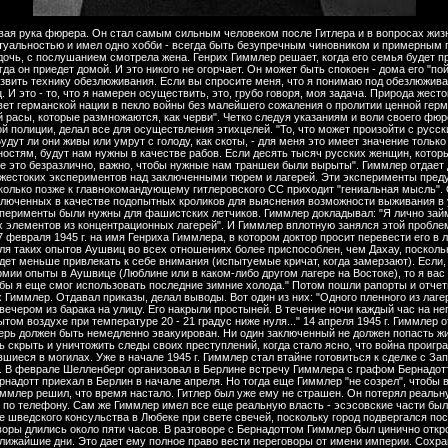
 для этих опытов асоциальных и преступных элементов из концентрационных лагерей". И Гиммлер вплотную занялся этой проблемой. Вот выдержка из письма доктора медицины С. Рашера от 17 февраля 1945 г. на имя Генриха Гиммлера, в котором доктор просит перевести его в лагерь, где он мог бы проводить свои опыты над заключенными: "Для таких опытов Аушвиц во всех отношениях более приспособлен, чем Дахау, поскольку там более холодно и территории больше. Потом, это будет меньше привлекать к себе внимания (испытуемые кричат, когда замерзают). Если, уважаемый рейхсфюрер, в наших интересах ускорить важные для армии опыты в Аушвице (Люблине или в каком-либо другом лагере на Востоке), то я вас покорнейше прошу дать мне в ближайшее время приказание, чтобы я еще смог использовать последние зимние холода." Потом пошли рапорты и отчеты об экспериментах. Их тщательно прочитывал сам Генрих Гиммлер. Отдавал приказы, делал выводы. Вот один из них: "Одного пленного из лагеря Дахау положили на носилки и совершенно раздетого выставили вечером из барака на улицу. Его накрыли простыней. В течение ночи каждый час на него выливали ведро холодной воды. Объект оставался до утра на открытом воздухе при температуре 20 - 21 градус ниже нуля..." 14 апреля 1945 г. Гиммлер отдаст приказ: "Комендантам лагерей Дахау и Флоссенбюрг. Лагерь должен быть немедленно эвакуирован. Ни один заключенный не должен попасть живым в руки врага. Генрих Гиммлер." Так нацисты стремились скрыть и уничтожить следы своих преступлений, когда стало ясно, что война проиграна. Повсеместно они вели раскопки и сжигали трупы, находившиеся в могилах. Уже в начале 1945 г. Гиммлер стал втайне готовиться к сделке с Западом. Себе в помощники он взял эсэсовского главаря Шелленберга. В феврале Шелленберг организовал в Берлине встречу Гиммлера с графом Бернадоттом - представителем шведского Красного Креста. Во второй раз Бернадотт приехал в Берлин в начале апреля. Но тогда еще Гиммлер "не созрел", чтобы выложить свои карты на стол. И только в ночь с 23 на 24 апреля Гиммлер решил, что время настало. Гитлер был уже ему не страшен. Он потерял реальную власть: Берлин был окружен, фюрер действовал исключительно по телефону. Сам же Гиммлер имел все еще реальную власть - эсэсовские части были с ним. Встреча Гиммлера с Бернадоттом состоялась в подвале шведского консульства в Любеке при свете свечей, поскольку город подвергался постоянной бомбардировке, и было отключено электричество. Переговоры длились около пяти часов. В разговоре с Бернадоттом Гиммлер был цинично откровенен. Гитлер, сказал он, наверное уже мертв или умрет в ближайшие дни. Это дает ему полное право вести переговоры от имени империи. Сохранились подробные воспоминания Бернадотта о встрече с Гиммлером. Вот важная часть этой записи: Гиммлер: "В том положении, которое сейчас создалось, у меня развязаны руки. Чтобы спасти возможно большие части Германии от русского вторжения, я готов капитулировать на Западном фронте, с тем, чтобы войска западных держав как можно скорей продвинулись на восток. Однако я не хочу капитулировать на Востоке. Я всегда являлся заклятым врагом большевизма и всегда останусь таковым". В ответ Бернадотт попросил у Гиммлера заверения, что "Дания и Норвегия также войдут в акт о капитуляции (перед Западом), подписанный Гиммлером". "Гиммлер, - пишет Бернадотт, - ответил не размышляя, что он на это согласен". После переговоров Бернадотт согласился передать предложения Гиммлера своему правительству, которое одно могло решить, следует ли доводить эти предложения до сведения союзников. Не мешкая, Гиммлер написал письмо министру иностранных дел Швеции Кристиану Гюнтеру, в котором просил его содействовать передаче предложений американцам. После отъезда Бернадотта Гиммлер почувствовал себя окрыленным. Он уже начал прикидывать примерный состав нового правительства и заявил Шелленбергу, что вместо НСДАП создаст партию "национального единства". Гиммлер был автором девиза СС "В верности наша честь" - и предал Гитлера. Он превозносил силу, твердость и смелость, сам будучи при этом вялым, слабым и трусливым. Но уже на следующий день после переговоров было опубликовано заявление президента Трумэна, в котором отметалась любая возможность частичной односторонней капитуляции Германии. Это заявление развеяло в прах все надежды Гиммлера. Его план провалился. 27 апреля Бернадотт снова прилетел в Германию с известием, что западные державы отклонили предложение Гиммлера. Рейхсфюрер полагал, что союзники готовы признать в нем нового немецкого фюрера, и это, конечно, свидетельствует о том, что и по-человечески, и как политик он был не слишком умен и не мог трезво оценить ситуацию. О сговоре на Западе не могло быть и речи, ведь Красная Армия фактически разгромила военную машину нацистов. Сделать что-либо за ее спиной было практически невозможно. Сам не подозревая, Гиммлер сыграл на руку своим соперникам Геббельсу и Борману. 28 апреля еще работавшие радиоприемники приняли передачу радиостанции Би-би-си, в которой со ссылкой на телеграфное агентство Рейтер сообщалось о встрече Гиммлера с Бернадоттом и ответ западных держав. С этим сообщением Геббельс пришел к Гитлеру. Фюрер впал в дикое бешенство и вместе с тем в отчаяние. "Верный Генрих" был вымыслом от начала до конца. После этого Гитлер стал диктовать своей секретарше завещание. В соответствии с последней волей фюрера, Геринг и Гиммлер смещались со всех своих постов; он отрекался от них и требовал, чтобы имена их были обречены на позор и поругание: "Геринг и Гиммлер - не говоря уж о их нечестности по отношению лично ко мне - нанесли колоссальный вред народу и германской нации, вступив без моего ведома и разрешения в тайные переговоры с врагом и пытаясь про