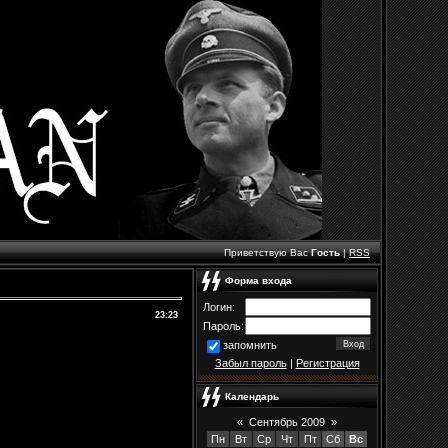
Приветствую Вас
Гость
|
RSS
Форма входа
Логин:
23:23
Пароль:
запомнить
Забыл пароль
|
Регистрация
Календарь
«
Сентябрь 2009
»
Пн
Вт
Ср
Чт
Пт
Сб
Вс