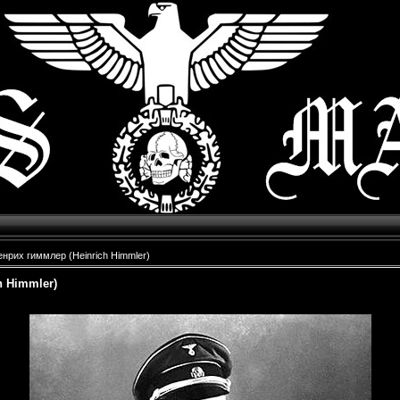
енрих гиммлер (Heinrich Himmler)
h Himmler)