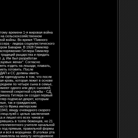
кого руководства НСДАП. В 1934 был создан 'Кружок друзей рейхсфюрера СС', объединивший ведущих промышленников и финансистов Германии, субсидировавших нацистское движение. С 1934 в Германии стала создаваться система концентрационных лагерей (первый - Дахау), которые затем были переданы в ведение подчиненного Гиммлеру инспектора концлагерей Т. Эйке. Начиная с 1934 Гиммлер начал создавать постоянные военизированные отряды СС, которые 1.6.1940 были преобразованы в войска СС и к 1945 достигли почти 40 дивизий (войска СС имели также один армейский штаб и 18 штабов корпусов). С 17.6.1936 - рейхсфюрер СС и шеф германской полиции. Де-юре полиция осталась в подчинении имперского министра внутренних дел, и Гиммлер т.о. стал статс-секретарем, хотя сам всегда отказывался пользоваться этим титулом. Однако на деле министр В. Фрак не мог вмешиваться в дела полиции, т.к. Гиммлер обладал неизмеримо большим влиянием в Германии. 26.6.1936 в результате объединения полиции безопасности (находившейся в подчинении МВД) и СД (в подчинении лично Гиммлеру) было сформировано Главное управление полиции безопасности, реорганизованное в 1939 в Главное управление имперской безопасности (РСХА). РСХА (включавшее в себя наряду со службой безопасности - СД, гестапо и криминальной полицией также и зарубежную разведку) стало главным проводником и организатором нацистского террора как на территории Германии, так и в оккупированных странах. 7.10.1939 назначен имперским комиссаром ПО Консолидации германской наций и ему поручено проведение всех мероприятий по германизации восточных земель (Польша, СССР и др.). В рамках германизации предполагалось провести выселение (и уничтожение) миллионов поляков и русских для того, чтобы освободить место для заселения этнических немцев. 1.2.1942 в составе СС. было окончательно сформировано Главное административно-хозяйственное управление (ВФХА) во главе с О. Полем;, кроме большого числа промышленных предприятий, в ведении ВФХА находились также все концентрационные лагеря, узники которых широко использовались для принудительных работ на предприятиях СС или же сдавались в аренду крупным промышленным фирмам (в т.ч. '