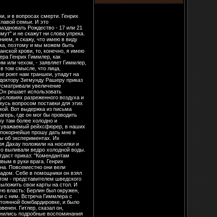
тивозаконно захватить власть в государстве". Оба они исключались из партии, лишались всех наград, должностей и чинов. Наступила последняя одиссея для Гиммлера. Расставшись с графом Бернадоттом в Любеке, он принялся кружить по еще не занятой союзниками территории, подобно хищнику, попавшему в западню. И западня эта становилась все более и более тесной. Еще немного - и она замкнется. Сначала Гиммлер направился в Берлин, не зная, что его измена Гитлеру уже стала известной. Однако попасть туда оказалось невозможным. Тогда он повернул на север и достиг Фюрстенберга, где расположилась штаб-квартира военного командования. Потом Гиммлер заторопился к датской границе на встречу с Шелленбергом. Шелленберг к тому времени уже съездил в Данию и вернулся во Фленсбург. 30 апреля он узнал, что освобожден от всех постов и обязанностей. Гитлер догадался, что Шелленберг причастен к инициативам Гиммлера и, карая других, не обошел и его. Обязанности Шелленберга переходили к оберштурмбаннфюреру Банку, начальнику политического отдела СД, и к оберштурмбаннфюреру Скорцени, начальнику военного отдела. На Шелленберга эта новость уже не произвела большого впечатления. Он тут же отправился на встречу со своим начальником. 1 мая к ним пришла новость о самоубийстве Гитлера и о назначении Деница преемником, рейхспрезидентом и верховным главнокомандующим вооруженными силами. Гиммлер виделся с Деницем накануне, проезжая через находившийся в нескольких километрах от Любека Плен, где расположился межармейский штаб вермахта. Шелленберг, который сопровождал Гиммлера в Плен, решил установить необходимый контакт с Шверином фон Крозигом, членом правительства, а в следующую ночь выехал в Данию для продолжения своих переговоров. Капитуляция застала его в Стокгольме. А Гиммлер последовал за новым правительством, которое переехало 4 мая из Плена в Мюрвик недалеко от Фленсбурга, где обосновалось в морской школе. Нового президента окружала когорта обезумевших людей. Военные все еще развивали идею о продолжении борьбы в Норвегии. Дениц созвал к себе ейхскомиссара Терб